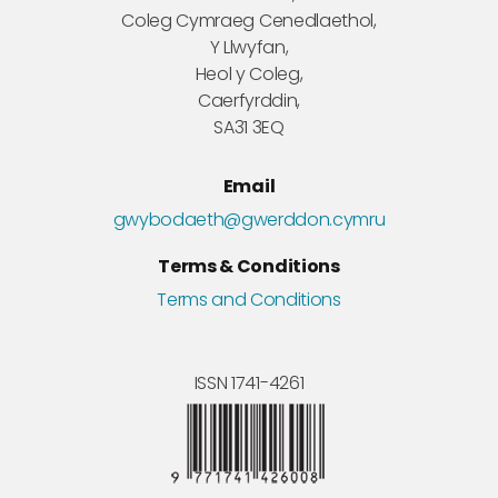
Coleg Cymraeg Cenedlaethol,
Y Llwyfan,
Heol y Coleg,
Caerfyrddin,
SA31 3EQ
Email
gwybodaeth@gwerddon.cymru
Terms & Conditions
Terms and Conditions
ISSN 1741-4261