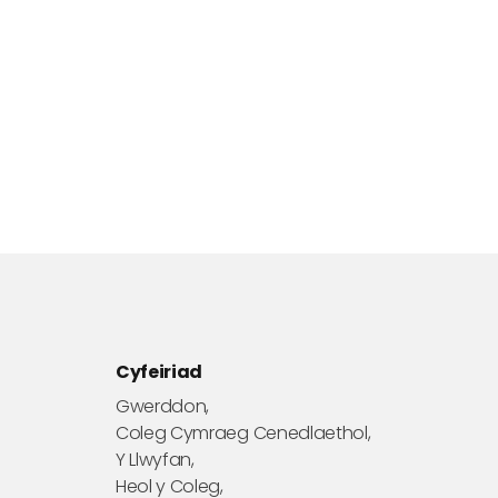
Cyfeiriad
Gwerddon,
Coleg Cymraeg Cenedlaethol,
Y Llwyfan,
Heol y Coleg,