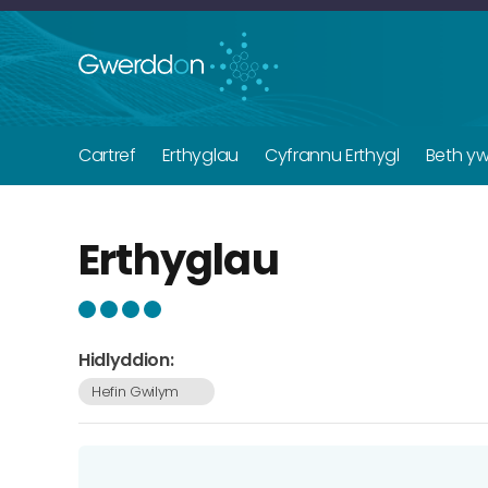
Cartref
Erthyglau
Cyfrannu Erthygl
Beth y
Erthyglau
Hidlyddion:
Hefin Gwilym