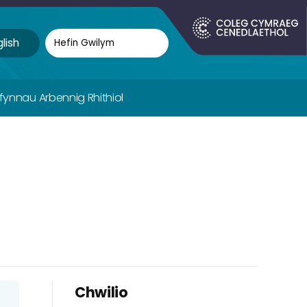
lish
ifynnau Arbennig Rhithiol
Chwilio