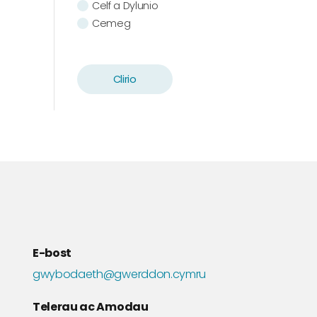
Celf a Dylunio
Cemeg
Cerddoriaeth
Cymdeithaseg
Cymraeg
Clirio
Chwaraeon
Daearyddiaeth
Drama
Ecoleg
Ffilm a Theledu
Ffiseg
Gwaith Cymdeithasol
Gwleidyddiaeth
Hanes
E-bost
Iechyd
Ieithoedd Modern
gwybodaeth@gwerddon.cymru
Ieithyddiaeth
Telerau ac Amodau
Llenyddiaeth Gymraeg