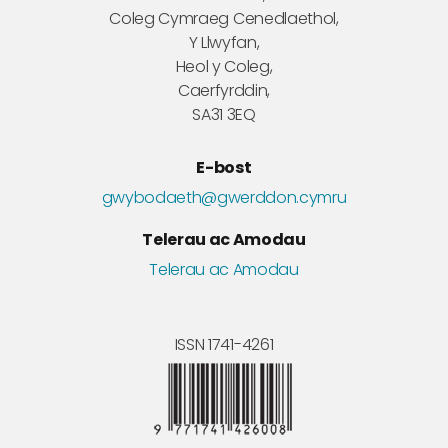
Coleg Cymraeg Cenedlaethol,
Y Llwyfan,
Heol y Coleg,
Caerfyrddin,
SA31 3EQ
E-bost
gwybodaeth@gwerddon.cymru
Telerau ac Amodau
Telerau ac Amodau
ISSN 1741-4261