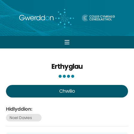
Open
navigation
Erthyglau
Chwilio
Hidlyddion:
Noel Davies