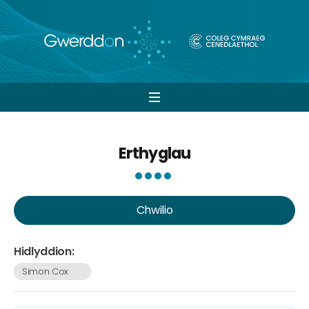
Open
navigation
Erthyglau
Chwilio
Hidlyddion:
Simon Cox