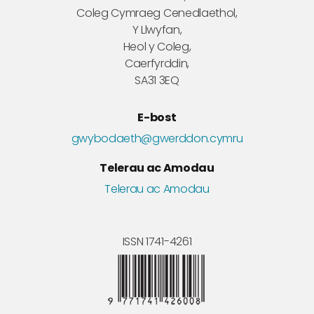
Coleg Cymraeg Cenedlaethol,
Y Llwyfan,
Heol y Coleg,
Caerfyrddin,
SA31 3EQ
E-bost
gwybodaeth@gwerddon.cymru
Telerau ac Amodau
Telerau ac Amodau
ISSN 1741-4261