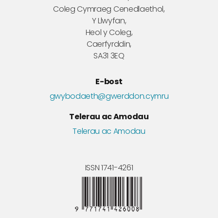
Coleg Cymraeg Cenedlaethol,
Y Llwyfan,
Heol y Coleg,
Caerfyrddin,
SA31 3EQ
E-bost
gwybodaeth@gwerddon.cymru
Telerau ac Amodau
Telerau ac Amodau
ISSN 1741-4261