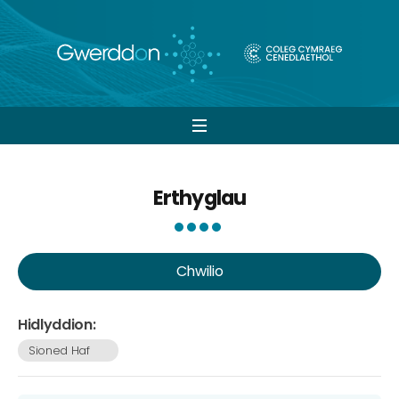
Open
navigation
Erthyglau
Chwilio
Hidlyddion:
Sioned Haf