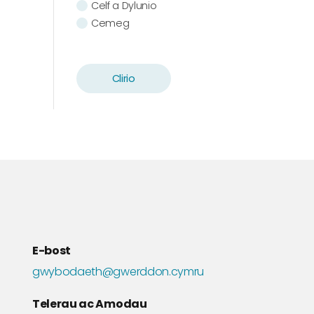
Celf a Dylunio
Cemeg
Cerddoriaeth
Cymdeithaseg
Cymraeg
Clirio
Chwaraeon
Daearyddiaeth
Drama
Ecoleg
Ffilm a Theledu
Ffiseg
Gwaith Cymdeithasol
Gwleidyddiaeth
Hanes
E-bost
Iechyd
Ieithoedd Modern
gwybodaeth@gwerddon.cymru
Ieithyddiaeth
Telerau ac Amodau
Llenyddiaeth Gymraeg