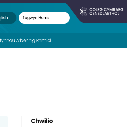
lish
ifynnau Arbennig Rhithiol
Chwilio