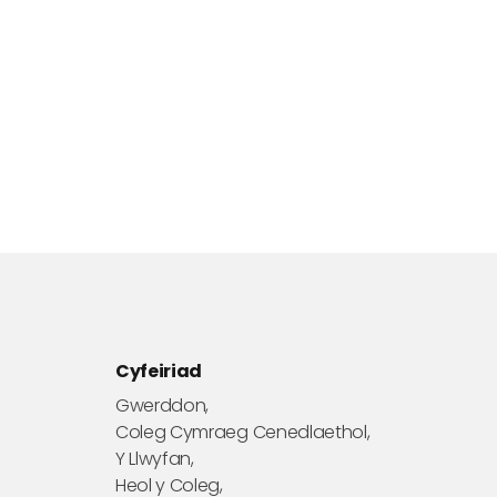
Cyfeiriad
Gwerddon,
Coleg Cymraeg Cenedlaethol,
Y Llwyfan,
Heol y Coleg,