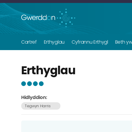
Cartref
Erthyglau
Cyfrannu Erthygl
Beth y
Erthyglau
Hidlyddion:
Tegwyn Harris