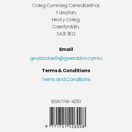
Coleg Cymraeg Cenedlaethol,
Y Llwyfan,
Heol y Coleg,
Caerfyrddin,
SA31 3EQ
Email
gwybodaeth@gwerddon.cymru
Terms & Conditions
Terms and Conditions
ISSN 1741-4261