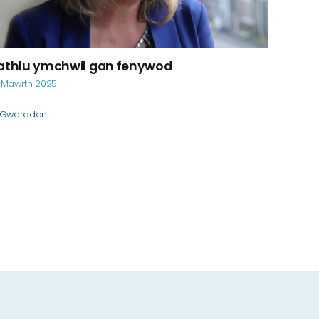
athlu ymchwil gan fenywod
Cyhoed
 Mawrth 2025
13 Medi 2
Gwerddon
Gwerd