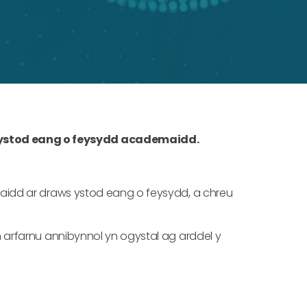
ystod eang o feysydd academaidd.
aidd ar draws ystod eang o feysydd, a chreu
 arfarnu annibynnol yn ogystal ag arddel y