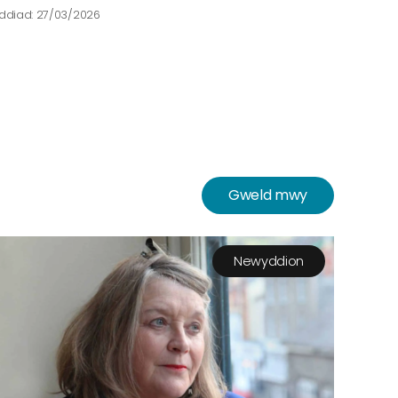
ddiad: 27/03/2026
Dyddiad: 
Gweld mwy
Newyddion