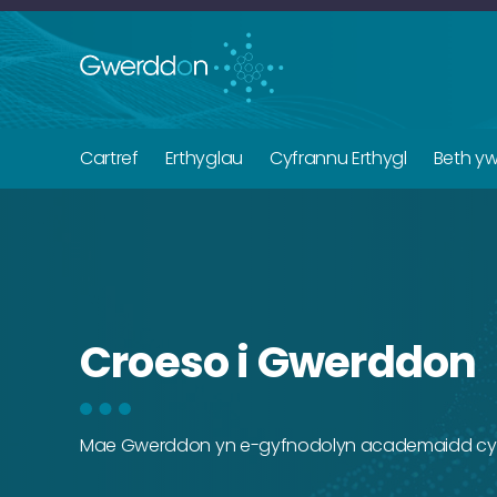
Cartref
Erthyglau
Cyfrannu Erthygl
Beth y
Croeso i Gwerddon
Mae Gwerddon yn e-gyfnodolyn academaidd cy