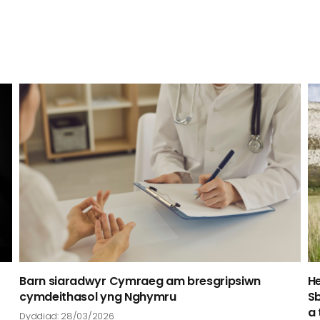
Barn siaradwyr Cymraeg am bresgripsiwn
H
cymdeithasol yng Nghymru
Sb
a 
Dyddiad: 28/03/2026