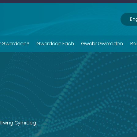
Eng
w Gwerddon?
Gwerddon Fach
Gwobr Gwerddon
Rh
frwng Cymraeg.