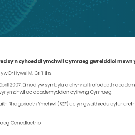
ed sy’n cyhoeddi ymchwil Cymraeg gwreiddiol mewn 
w Dr Hywel M. Griffiths.
rill 2007. Ei nod yw symbylu a chynnal trafodaeth academ
rwyr ymchwil ac academyddion cyfrwng Cymraeg.
ith Rhagoriaeth Ymchwil (
REF
) ac yn gweithredu cyfundrefn
aeg Cenedlaethol.