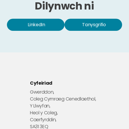
Dilynwch ni
LinkedIn
Tanysgrifio
Cyfeiriad
Gwerddon,
Coleg Cymraeg Cenedlaethol,
Y Llwyfan,
Heol y Coleg,
Caerfyrddin,
SA31 3EQ