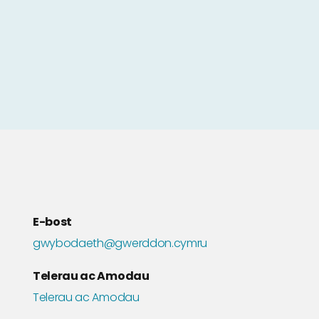
E-bost
gwybodaeth@gwerddon.cymru
Telerau ac Amodau
Telerau ac Amodau