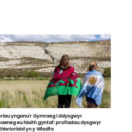
eriau ynganu’r Gymraeg i ddysgwyr
Gwyllu’
aeneg eu hiaith gyntaf: profiadau dysgwyr
stori f
thiwtoriaid yn y Wladfa
Gorffen