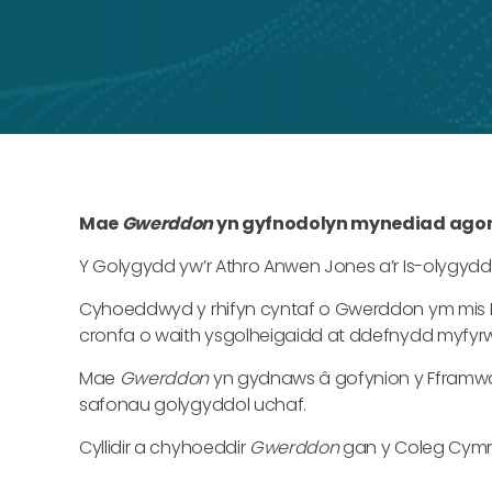
Mae
Gwerddon
yn gyfnodolyn mynediad agor
Y Golygydd yw’r Athro Anwen Jones a’r Is-olygydd y
Cyhoeddwyd y rhifyn cyntaf o Gwerddon ym mis Eb
cronfa o waith ysgolheigaidd at ddefnydd myfy
Mae
Gwerddon
yn gydnaws â gofynion y Fframwa
safonau golygyddol uchaf.
Cyllidir a chyhoeddir
Gwerddon
gan y Coleg Cymr