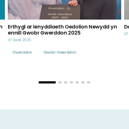
n
Erthygl ar lenyddiaeth Oedolion Newydd yn
D
ennill Gwobr Gwerddon 2025
07
07 Awst 2025
Gwerddon
Gwobr Gwerddon