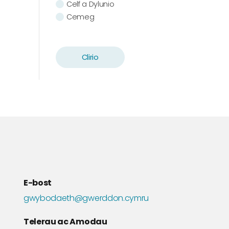
Celf a Dylunio
Cemeg
Cerddoriaeth
Cymdeithaseg
Cymraeg
Clirio
Chwaraeon
Daearyddiaeth
Drama
Ecoleg
Ffilm a Theledu
Ffiseg
Gwaith Cymdeithasol
Gwleidyddiaeth
Hanes
E-bost
Iechyd
Ieithoedd Modern
gwybodaeth@gwerddon.cymru
Ieithyddiaeth
Telerau ac Amodau
Llenyddiaeth Gymraeg