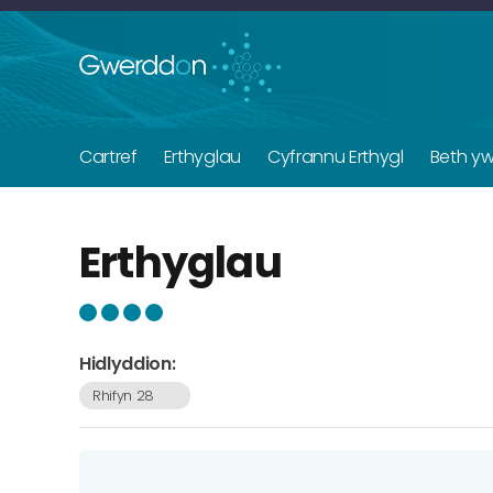
Cartref
Erthyglau
Cyfrannu Erthygl
Beth y
Erthyglau
Hidlyddion:
Rhifyn 28