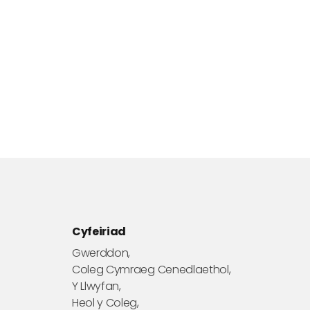
Cyfeiriad
Gwerddon,
Coleg Cymraeg Cenedlaethol,
Y Llwyfan,
Heol y Coleg,