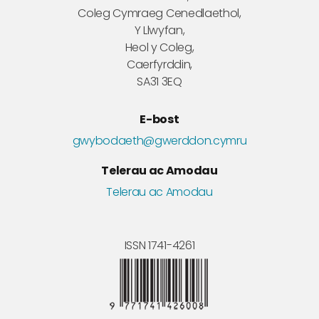
Coleg Cymraeg Cenedlaethol,
Y Llwyfan,
Heol y Coleg,
Caerfyrddin,
SA31 3EQ
E-bost
gwybodaeth@gwerddon.cymru
Telerau ac Amodau
Telerau ac Amodau
ISSN 1741-4261