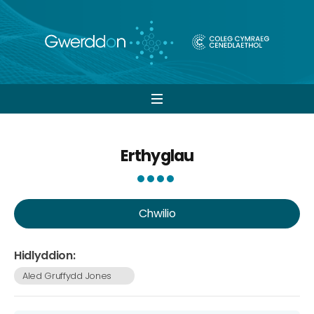
Open
navigation
Erthyglau
Chwilio
Hidlyddion:
Aled Gruffydd Jones