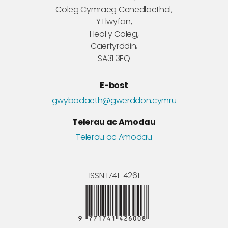
Coleg Cymraeg Cenedlaethol,
Y Llwyfan,
Heol y Coleg,
Caerfyrddin,
SA31 3EQ
E-bost
gwybodaeth@gwerddon.cymru
Telerau ac Amodau
Telerau ac Amodau
ISSN 1741-4261