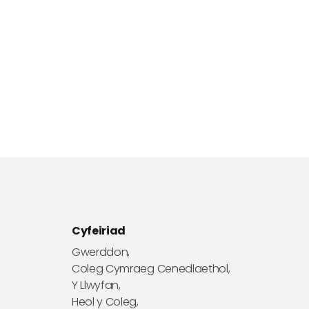
Cyfeiriad
Gwerddon,
Coleg Cymraeg Cenedlaethol,
Y Llwyfan,
Heol y Coleg,