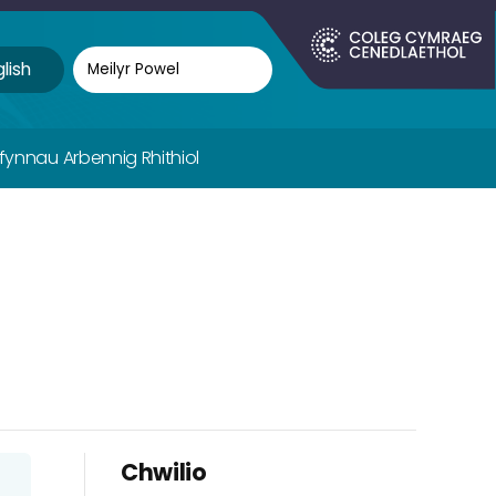
lish
ifynnau Arbennig Rhithiol
Chwilio