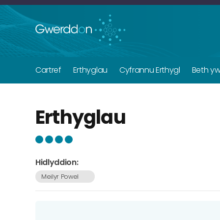
Cartref
Erthyglau
Cyfrannu Erthygl
Beth y
Erthyglau
Hidlyddion:
Meilyr Powel