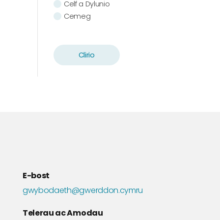
Celf a Dylunio
Cemeg
Cerddoriaeth
Cymdeithaseg
Cymraeg
Clirio
Chwaraeon
Daearyddiaeth
Drama
Ecoleg
Ffilm a Theledu
Ffiseg
Gwaith Cymdeithasol
Gwleidyddiaeth
Hanes
E-bost
Iechyd
Ieithoedd Modern
gwybodaeth@gwerddon.cymru
Ieithyddiaeth
Telerau ac Amodau
Llenyddiaeth Gymraeg