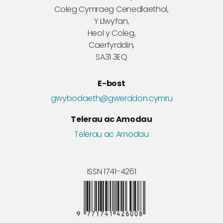
Coleg Cymraeg Cenedlaethol,
Y Llwyfan,
Heol y Coleg,
Caerfyrddin,
SA31 3EQ
E-bost
gwybodaeth@gwerddon.cymru
Telerau ac Amodau
Telerau ac Amodau
ISSN 1741-4261