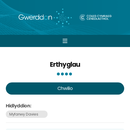
Open
navigation
Erthyglau
Chwilio
Hidlyddion:
Myfanwy Davies