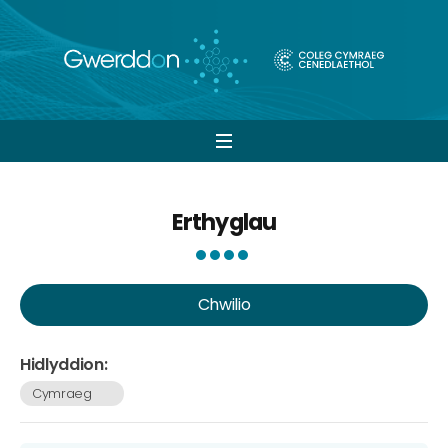
Open
navigation
Erthyglau
Chwilio
Hidlyddion:
Cymraeg