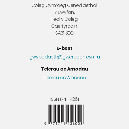
Coleg Cymraeg Cenedlaethol,
Y Llwyfan,
Heol y Coleg,
Caerfyrddin,
SA31 3EQ
E-bost
gwybodaeth@gwerddon.cymru
Telerau ac Amodau
Telerau ac Amodau
ISSN 1741-4261