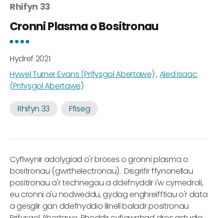
Rhifyn 33
Cronni Plasma o Bositronau
Hydref 2021
Hywel Turner Evans (Prifysgol Abertawe)
,
Aled Isaac
(Prifysgol Abertawe)
Rhifyn 33
Ffiseg
Cyflwynir adolygiad o'r broses o gronni plasma o
bositronau (gwrthelectronau). Disgrifir ffynonellau
positronau a'r technegau a ddefnyddir i'w cymedroli,
eu cronni a'u nodweddu, gydag enghreifftiau o'r data
a gesglir gan ddefnyddio llinell baladr positronau
Prifysgol Abertawe. Rhoddir cyfiawnhad dros astudio