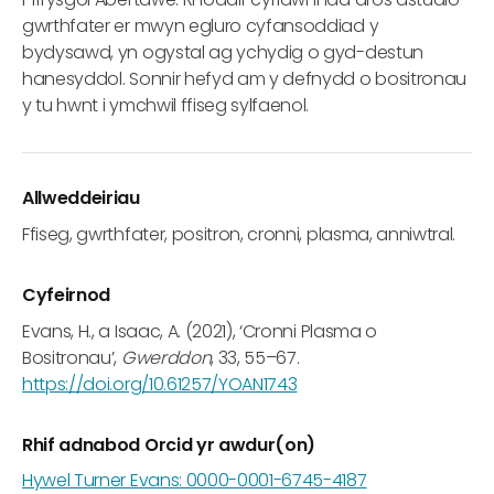
gwrthfater er mwyn egluro cyfansoddiad y
bydysawd, yn ogystal ag ychydig o gyd-destun
hanesyddol. Sonnir hefyd am y defnydd o bositronau
y tu hwnt i ymchwil ffiseg sylfaenol.
Allweddeiriau
Ffiseg, gwrthfater, positron, cronni, plasma, anniwtral.
Cyfeirnod
Evans, H., a Isaac, A. (2021), ‘Cronni Plasma o
Bositronau’,
Gwerddon
, 33, 55–67.
https://doi.org/10.61257/YOAN1743
Rhif adnabod Orcid yr awdur(on)
Hywel Turner Evans: 0000-0001-6745-4187