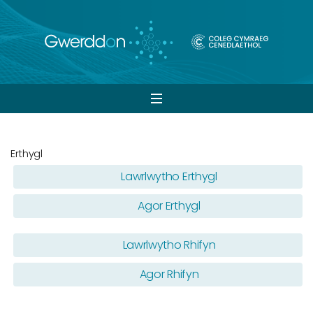
Open
navigation
Erthygl
Lawrlwytho Erthygl
Agor Erthygl
Lawrlwytho Rhifyn
Agor Rhifyn