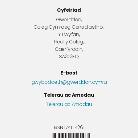
Cyfeiriad
Gwerddon,
Coleg Cymraeg Cenedlaethol,
Y Llwyfan,
Heol y Coleg,
Caerfyrddin,
SA31 3EQ
E-bost
gwybodaeth@gwerddon.cymru
Telerau ac Amodau
Telerau ac Amodau
ISSN 1741-4261