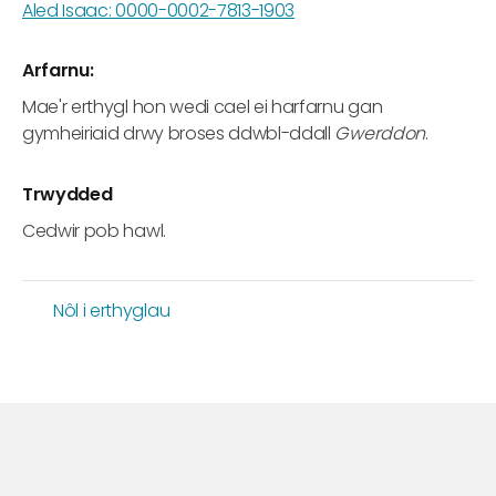
Aled Isaac: 0000-0002-7813-1903
Arfarnu:
Mae'r erthygl hon wedi cael ei harfarnu gan
gymheiriaid drwy broses ddwbl-ddall
Gwerddon
.
Trwydded
Cedwir pob hawl.
Nôl i erthyglau