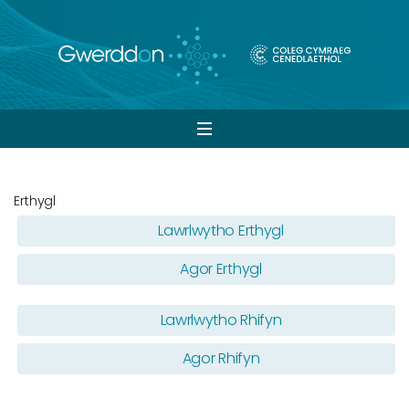
Open
navigation
Erthygl
Lawrlwytho Erthygl
Agor Erthygl
Lawrlwytho Rhifyn
Agor Rhifyn