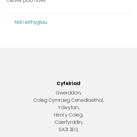
Cedwir pob hawl.
Nôl i erthyglau
Cyfeiriad
Gwerddon,
Coleg Cymraeg Cenedlaethol,
Y Llwyfan,
Heol y Coleg,
Caerfyrddin,
SA31 3EQ