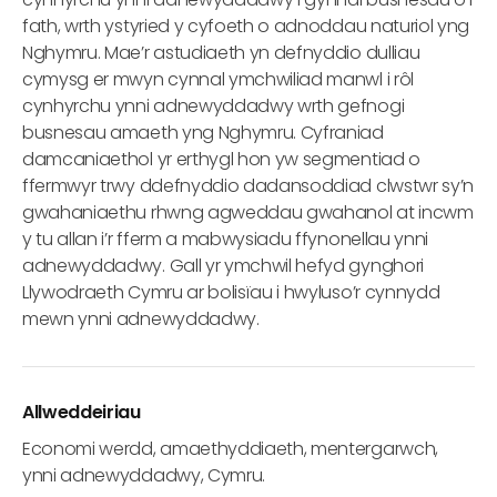
fath, wrth ystyried y cyfoeth o adnoddau naturiol yng
Nghymru. Mae’r astudiaeth yn defnyddio dulliau
cymysg er mwyn cynnal ymchwiliad manwl i rôl
cynhyrchu ynni adnewyddadwy wrth gefnogi
busnesau amaeth yng Nghymru. Cyfraniad
damcaniaethol yr erthygl hon yw segmentiad o
ffermwyr trwy ddefnyddio dadansoddiad clwstwr sy’n
gwahaniaethu rhwng agweddau gwahanol at incwm
y tu allan i’r fferm a mabwysiadu ffynonellau ynni
adnewyddadwy. Gall yr ymchwil hefyd gynghori
Llywodraeth Cymru ar bolisïau i hwyluso’r cynnydd
mewn ynni adnewyddadwy.
Allweddeiriau
Economi werdd, amaethyddiaeth, mentergarwch,
ynni adnewyddadwy, Cymru.