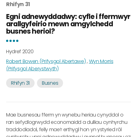
Rhifyn 31
Egni adnewyddadwy: cyfle i ffermwyr
arallgyfeirio mewn amgylchedd
busnes heriol?
Hydref 2020
Robert Bowen (Prifysgol Abertawe)
,
Wyn Morris
(Prifysgol Aberystwyth)
Rhifyn 31
Busnes
Mae busnesau fferm yn wynebu heriau cynyddol o
ran sefydlogrwydd economaidd a dulliau cynhyrchu
traddodiadol, felly mae’r erthygl hon yn ystyried rôl
cynhyrchu ynni adnewyddadwy i gynnal busnesau o’r