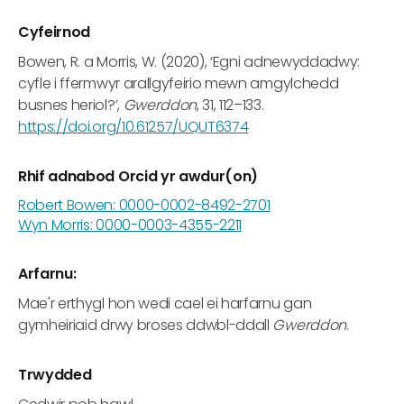
Cyfeirnod
Bowen, R. a Morris, W. (2020), ‘Egni adnewyddadwy:
cyfle i ffermwyr arallgyfeirio mewn amgylchedd
busnes heriol?’,
Gwerddon
, 31, 112–133.
https://doi.org/10.61257/UQUT6374
Rhif adnabod Orcid yr awdur(on)
Robert Bowen: 0000-0002-8492-2701
Wyn Morris: 0000-0003-4355-2211
Arfarnu:
Mae'r erthygl hon wedi cael ei harfarnu gan
gymheiriaid drwy broses ddwbl-ddall
Gwerddon
.
Trwydded