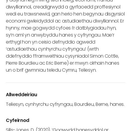
diwylliannol, creadigrwydd a gyrfaoedd proffesiynol
wedi eu trawsnewid, gan herio hen begynau disgyrsiol
economi gwleidyddol ac astudiaethau diwylliannol. Er
hynny, mae gogwydd cyfoes i’r datblygiadau hyn,
sy’n aml yn anwybyddu hanes y cyfryngau. Mae’r
erthygl hon yn ceisio defnyddio agwedd
‘astudiaethau cynhyrchu cyfryngau’ (wrth
ddefnyddio fframweithiau cysyniadol Simon Cottle,
Pierre Bourdieu ac Eric Berne) er mwyn olrhain hanes
un o brif gwmnïau teledu Cymru, Teliesyn.
Allweddeiriau
Teliesyn, cynhyrchu cyfryngau, Bourdieu, Berne, hanes.
Cyfeirnod
Sills-Jones, D. (2020), ‘Gogwydd hanesyddol ar