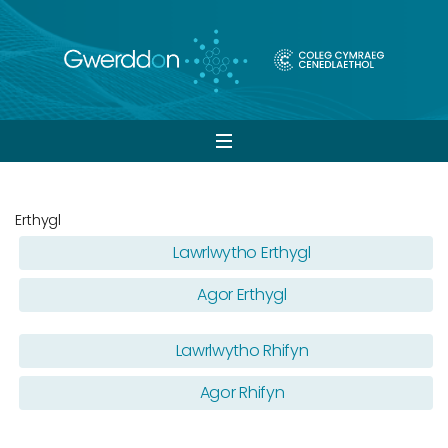
Open
navigation
Erthygl
Lawrlwytho Erthygl
Agor Erthygl
Lawrlwytho Rhifyn
Agor Rhifyn