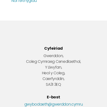
Nôl i erthyglau
Cyfeiriad
Gwerddon,
Coleg Cymraeg Cenedlaethol,
Y Llwyfan,
Heol y Coleg,
Caerfyrddin,
SA31 3EQ
E-bost
gwybodaeth@gwerddon.cymru