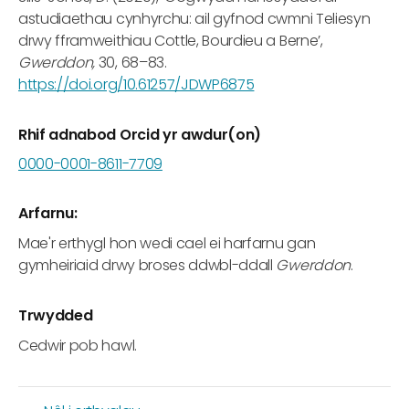
astudiaethau cynhyrchu: ail gyfnod cwmni Teliesyn
drwy fframweithiau Cottle, Bourdieu a Berne’,
Gwerddon,
30, 68–83.
https://doi.org/10.61257/JDWP6875
Rhif adnabod Orcid yr awdur(on)
0000-0001-8611-7709
Arfarnu:
Mae'r erthygl hon wedi cael ei harfarnu gan
gymheiriaid drwy broses ddwbl-ddall
Gwerddon
.
Trwydded
Cedwir pob hawl.