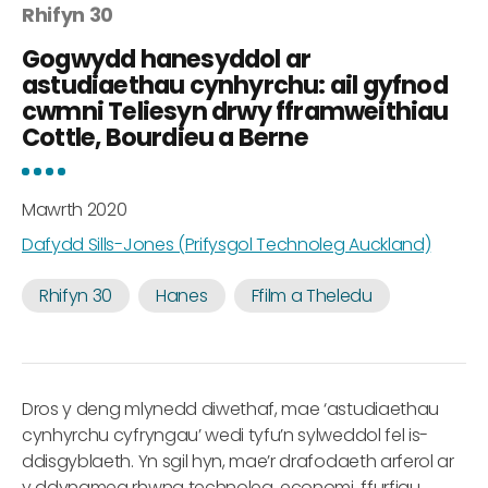
Rhifyn 30
Gogwydd hanesyddol ar
astudiaethau cynhyrchu: ail gyfnod
cwmni Teliesyn drwy fframweithiau
Cottle, Bourdieu a Berne
Mawrth 2020
Dafydd Sills-Jones (Prifysgol Technoleg Auckland)
Rhifyn 30
Hanes
Ffilm a Theledu
Dros y deng mlynedd diwethaf, mae ‘astudiaethau
cynhyrchu cyfryngau’ wedi tyfu’n sylweddol fel is-
ddisgyblaeth. Yn sgil hyn, mae’r drafodaeth arferol ar
y ddynameg rhwng technoleg, economi, ffurfiau