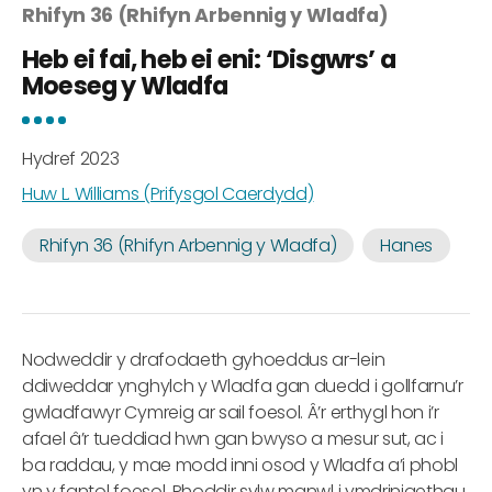
Rhifyn 36 (Rhifyn Arbennig y Wladfa)
Heb ei fai, heb ei eni: ‘Disgwrs’ a
Moeseg y Wladfa
Hydref 2023
Huw L. Williams (Prifysgol Caerdydd)
Rhifyn 36 (Rhifyn Arbennig y Wladfa)
Hanes
Nodweddir y drafodaeth gyhoeddus ar-lein
ddiweddar ynghylch y Wladfa gan duedd i gollfarnu’r
gwladfawyr Cymreig ar sail foesol. Â’r erthygl hon i’r
afael â’r tueddiad hwn gan bwyso a mesur sut, ac i
ba raddau, y mae modd inni osod y Wladfa a’i phobl
yn y fantol foesol. Rhoddir sylw manwl i ymdriniaethau