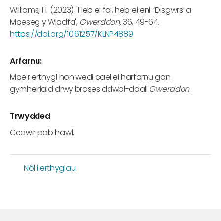
Williams, H. (2023), 'Heb ei fai, heb ei eni: ‘Disgwrs’ a
Moeseg y Wladfa',
Gwerddon,
36, 49-64.
https://doi.org/10.61257/KLNP4889
Arfarnu:
Mae'r erthygl hon wedi cael ei harfarnu gan
gymheiriaid drwy broses ddwbl-ddall
Gwerddon
.
Trwydded
Cedwir pob hawl.
Nôl i erthyglau