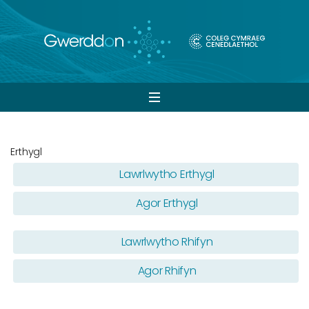
Open
navigation
Erthygl
Lawrlwytho Erthygl
Agor Erthygl
Lawrlwytho Rhifyn
Agor Rhifyn