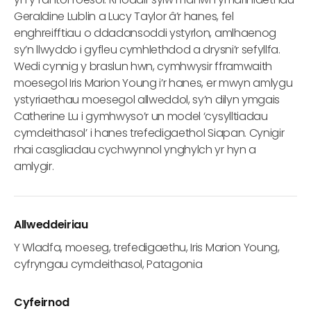
Geraldine Lublin a Lucy Taylor â’r hanes, fel
enghreifftiau o ddadansoddi ystyrlon, amlhaenog
sy’n llwyddo i gyfleu cymhlethdod a drysni’r sefyllfa.
Wedi cynnig y braslun hwn, cymhwysir fframwaith
moesegol Iris Marion Young i’r hanes, er mwyn amlygu
ystyriaethau moesegol allweddol, sy’n dilyn ymgais
Catherine Lu i gymhwyso’r un model ‘cysylltiadau
cymdeithasol’ i hanes trefedigaethol Siapan. Cynigir
rhai casgliadau cychwynnol ynghylch yr hyn a
amlygir.
Allweddeiriau
Y Wladfa, moeseg, trefedigaethu, Iris Marion Young,
cyfryngau cymdeithasol, Patagonia
Cyfeirnod