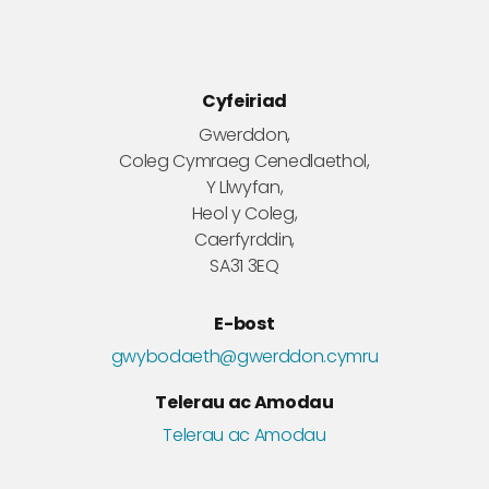
Cyfeiriad
Gwerddon,
Coleg Cymraeg Cenedlaethol,
Y Llwyfan,
Heol y Coleg,
Caerfyrddin,
SA31 3EQ
E-bost
gwybodaeth@gwerddon.cymru
Telerau ac Amodau
Telerau ac Amodau