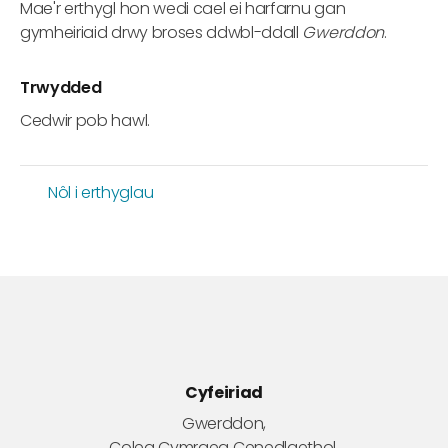
Mae'r erthygl hon wedi cael ei harfarnu gan
gymheiriaid drwy broses ddwbl-ddall
Gwerddon
.
Trwydded
Cedwir pob hawl.
Nôl i erthyglau
Cyfeiriad
Gwerddon,
Coleg Cymraeg Cenedlaethol,