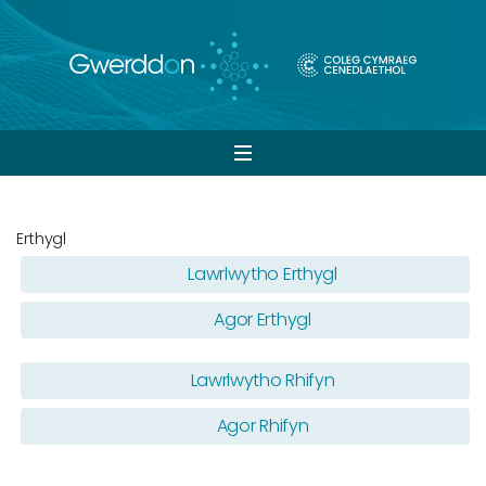
Open
navigation
Erthygl
Lawrlwytho Erthygl
Agor Erthygl
Lawrlwytho Rhifyn
Agor Rhifyn