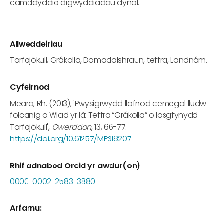
camddyddio digwyddiadau dynol.
Allweddeiriau
Torfajökull, Grákolla, Domadalshraun, teffra, Landnám.
Cyfeirnod
Meara, Rh. (2013), 'Pwysigrwydd llofnod cemegol lludw
folcanig o Wlad yr Iâ: Teffra “Grákolla” o losgfynydd
Torfajökull',
Gwerddon
, 13, 66-77.
https://doi.org/10.61257/MPSI8207
Rhif adnabod Orcid yr awdur(on)
0000-0002-2583-3880
Arfarnu: