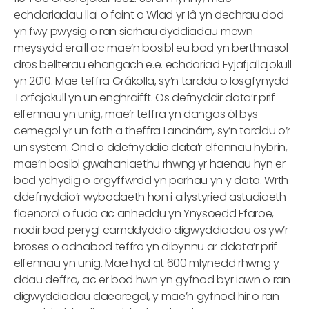
echdoriadau llai o faint o Wlad yr Iâ yn dechrau dod
yn fwy pwysig o ran sicrhau dyddiadau mewn
meysydd eraill ac mae’n bosibl eu bod yn berthnasol
dros bellterau ehangach e.e. echdoriad Eyjafjallajökull
yn 2010. Mae teffra Grákolla, sy’n tarddu o losgfynydd
Torfajökull yn un enghraifft. Os defnyddir data’r prif
elfennau yn unig, mae’r teffra yn dangos ôl bys
cemegol yr un fath a theffra Landnám, sy’n tarddu o’r
un system. Ond o ddefnyddio data’r elfennau hybrin,
mae’n bosibl gwahaniaethu rhwng yr haenau hyn er
bod ychydig o orgyffwrdd yn parhau yn y data. Wrth
ddefnyddio’r wybodaeth hon i ailystyried astudiaeth
flaenorol o fudo ac anheddu yn Ynysoedd Ffaröe,
nodir bod perygl camddyddio digwyddiadau os yw’r
broses o adnabod teffra yn dibynnu ar ddata’r prif
elfennau yn unig. Mae hyd at 600 mlynedd rhwng y
ddau deffra, ac er bod hwn yn gyfnod byr iawn o ran
digwyddiadau daearegol, y mae’n gyfnod hir o ran