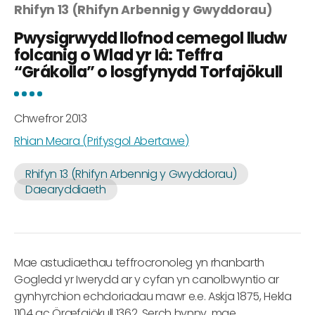
Rhifyn 13 (Rhifyn Arbennig y Gwyddorau)
Pwysigrwydd llofnod cemegol lludw
folcanig o Wlad yr Iâ: Teffra
“Grákolla” o losgfynydd Torfajökull
Chwefror 2013
Rhian Meara (Prifysgol Abertawe)
Rhifyn 13 (Rhifyn Arbennig y Gwyddorau)
Daearyddiaeth
Mae astudiaethau teffrocronoleg yn rhanbarth
Gogledd yr Iwerydd ar y cyfan yn canolbwyntio ar
gynhyrchion echdoriadau mawr e.e. Askja 1875, Hekla
1104 ac Öræfajökull 1362. Serch hynny, mae