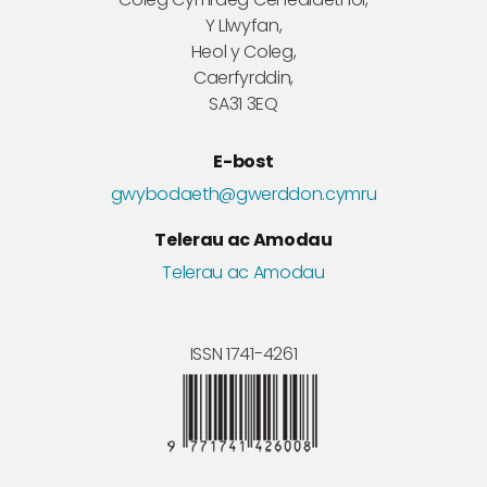
Y Llwyfan,
Heol y Coleg,
Caerfyrddin,
SA31 3EQ
E-bost
gwybodaeth@gwerddon.cymru
Telerau ac Amodau
Telerau ac Amodau
ISSN 1741-4261