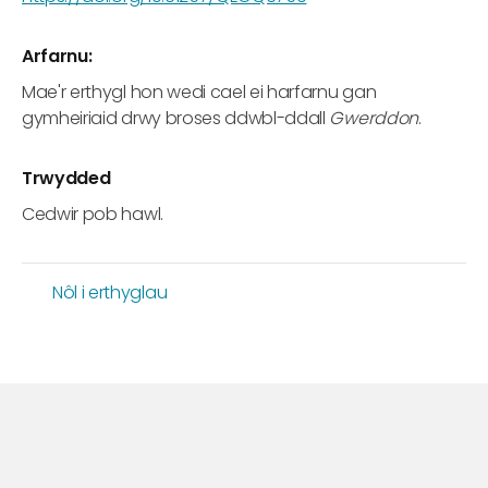
Arfarnu:
Mae'r erthygl hon wedi cael ei harfarnu gan
gymheiriaid drwy broses ddwbl-ddall
Gwerddon
.
Trwydded
Cedwir pob hawl.
Nôl i erthyglau