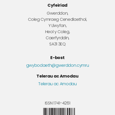
Cyfeiriad
Gwerddon,
Coleg Cymraeg Cenedlaethol,
Y Llwyfan,
Heol y Coleg,
Caerfyrddin,
SA31 3EQ
E-bost
gwybodaeth@gwerddon.cymru
Telerau ac Amodau
Telerau ac Amodau
ISSN 1741-4261