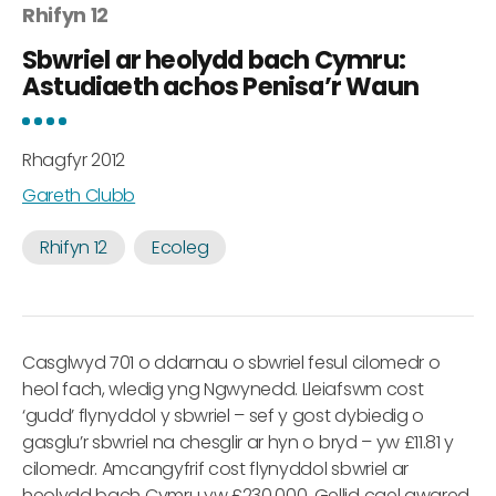
Rhifyn 12
Sbwriel ar heolydd bach Cymru:
Astudiaeth achos Penisa’r Waun
Rhagfyr 2012
Gareth Clubb
Rhifyn 12
Ecoleg
Casglwyd 701 o ddarnau o sbwriel fesul cilomedr o
heol fach, wledig yng Ngwynedd. Lleiafswm cost
‘gudd’ flynyddol y sbwriel – sef y gost dybiedig o
gasglu’r sbwriel na chesglir ar hyn o bryd – yw £11.81 y
cilomedr. Amcangyfrif cost flynyddol sbwriel ar
heolydd bach Cymru yw £230,000. Gellid cael gwared