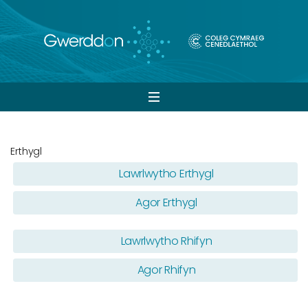
Open
navigation
Erthygl
Lawrlwytho Erthygl
Agor Erthygl
Lawrlwytho Rhifyn
Agor Rhifyn