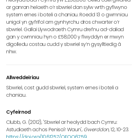
ar ganran helaeth o’r sbwriel dan sylw wrth gyflwyno
system ernes i boteli a chaniau. Roedd 13 o gwmnïau
unigol yn gyfrifol am gynhyrchu dros chwarter o’r
sbwriel. Gallai Llywodraeth Cymru drefnu ad-daliad
gan y cwmnïau hyn o £58,000 y flwyddyn er mwyn
digolledu costau cudd y sbwriel sy’n gysylltiedig â
nhw.
Allweddeiriau
Sbwriel, cost gudd sbwriel, system ernes i boteli a
chaniau.
Cyfeirnod
Clubb, G. (2012), 'Sbwriel ar heolydd bach Cymru:
Astudiaeth achos Penisa'r Waun',
Gwerddon,
12, 10-23.
https://doi.org/10.61257/QEOQ6759