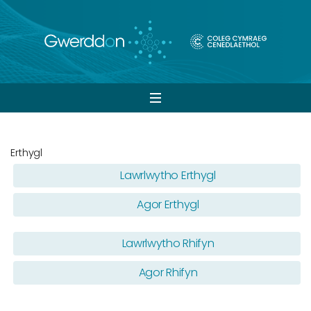
Open
navigation
Erthygl
Lawrlwytho Erthygl
Agor Erthygl
Lawrlwytho Rhifyn
Agor Rhifyn