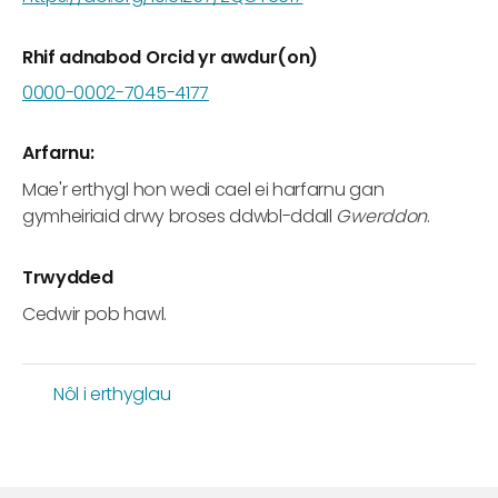
Rhif adnabod Orcid yr awdur(on)
0000-0002-7045-4177
Arfarnu:
Mae'r erthygl hon wedi cael ei harfarnu gan
gymheiriaid drwy broses ddwbl-ddall
Gwerddon
.
Trwydded
Cedwir pob hawl.
Nôl i erthyglau