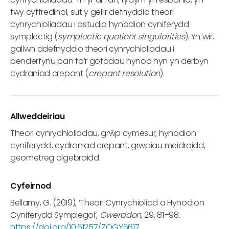
fwy cyffredinol, sut y gellir defnyddio theori
cynrychioliadau i astudio hynodion cyniferydd
symplectig (
symplectic quotient singularities
). Yn wir,
gallwn ddefnyddio theori cynrychioliadau i
benderfynu pan fo’r gofodau hynod hyn yn derbyn
cydraniad crepant (
crepant resolution
).
Allweddeiriau
Theori cynrychioliadau, grŵp cymesur, hynodion
cyniferydd, cydraniad crepant, grwpiau meidraidd,
geometreg algebraidd.
Cyfeirnod
Bellamy, G. (2019), ‘Theori Cynrychioliad a Hynodion
Cyniferydd Symplegol’,
Gwerddon,
29, 81–98.
https://doi.org/10.61257/ZQGY6617