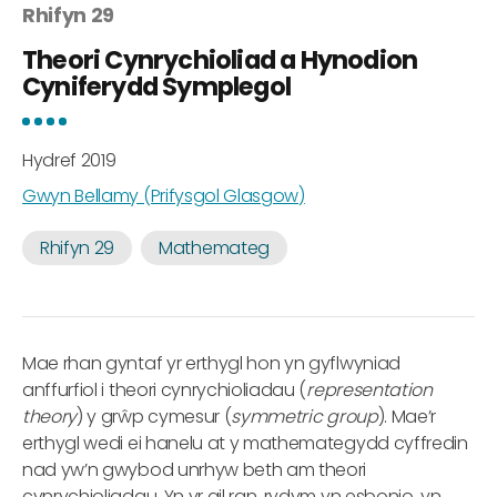
Rhifyn 29
Theori Cynrychioliad a Hynodion
Cyniferydd Symplegol
Hydref 2019
Gwyn Bellamy (Prifysgol Glasgow)
Rhifyn 29
Mathemateg
Mae rhan gyntaf yr erthygl hon yn gyflwyniad
anffurfiol i theori cynrychioliadau (
representation
theory
) y grŵp cymesur (
symmetric group
). Mae’r
erthygl wedi ei hanelu at y mathemategydd cyffredin
nad yw’n gwybod unrhyw beth am theori
cynrychioliadau. Yn yr ail ran, rydym yn esbonio, yn