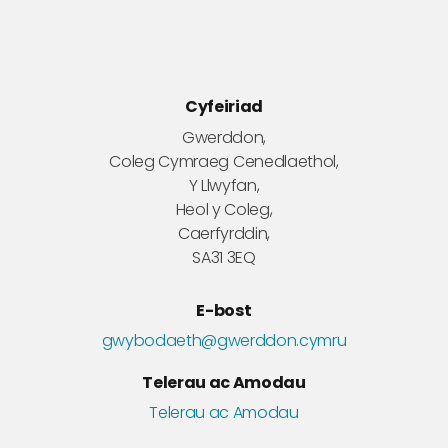
Cyfeiriad
Gwerddon,
Coleg Cymraeg Cenedlaethol,
Y Llwyfan,
Heol y Coleg,
Caerfyrddin,
SA31 3EQ
E-bost
gwybodaeth@gwerddon.cymru
Telerau ac Amodau
Telerau ac Amodau