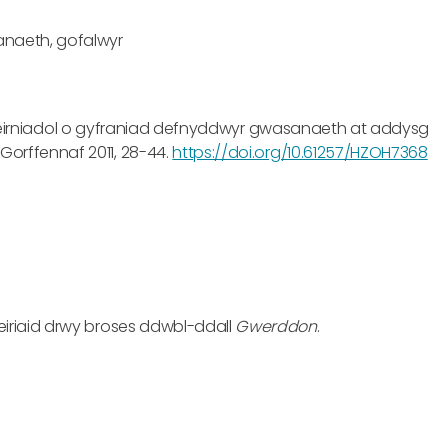
naeth, gofalwyr
aeth feirniadol o gyfraniad defnyddwyr gwasanaeth at addysg
, Gorffennaf 2011, 28-44.
https://doi.org/10.61257/HZOH7368
eiriaid drwy broses ddwbl-ddall
Gwerddon
.