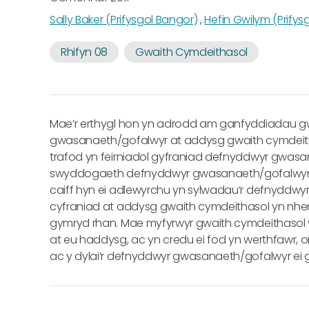
Sally Baker (Prifysgol Bangor)
,
Hefin Gwilym (Prifys
Rhifyn 08
Gwaith Cymdeithasol
Mae’r erthygl hon yn adrodd am ganfyddiadau g
gwasanaeth/gofalwyr at addysg gwaith cymdeit
trafod yn feirniadol gyfraniad defnyddwyr gwas
swyddogaeth defnyddwyr gwasanaeth/gofalwyr y
caiff hyn ei adlewyrchu yn sylwadau’r defnyddwy
cyfraniad at addysg gwaith cymdeithasol yn nher
gymryd rhan. Mae myfyrwyr gwaith cymdeithasol
at eu haddysg, ac yn credu ei fod yn werthfawr, 
ac y dylai’r defnyddwyr gwasanaeth/gofalwyr ei 