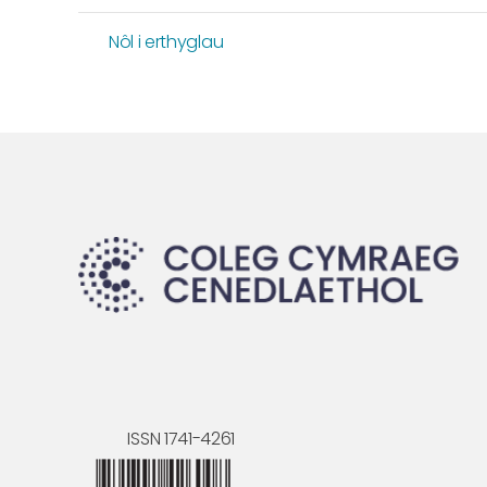
Nôl i erthyglau
ISSN 1741-4261