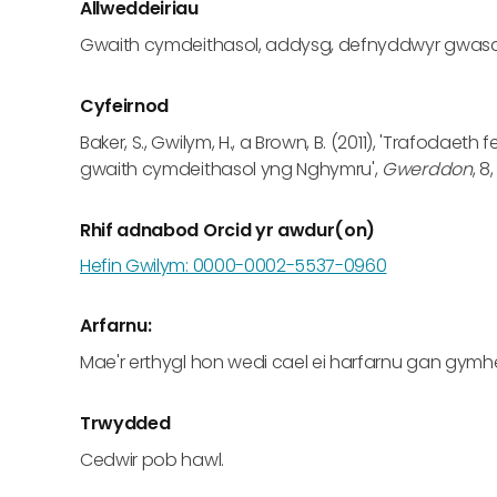
Allweddeiriau
Gwaith cymdeithasol, addysg, defnyddwyr gwasa
Cyfeirnod
Baker, S., Gwilym, H., a Brown, B. (2011), 'Trafod
gwaith cymdeithasol yng Nghymru',
Gwerddon
, 8
Rhif adnabod Orcid yr awdur(on)
Hefin Gwilym: 0000-0002-5537-0960
Arfarnu:
Mae'r erthygl hon wedi cael ei harfarnu gan gymh
Trwydded
Cedwir pob hawl.