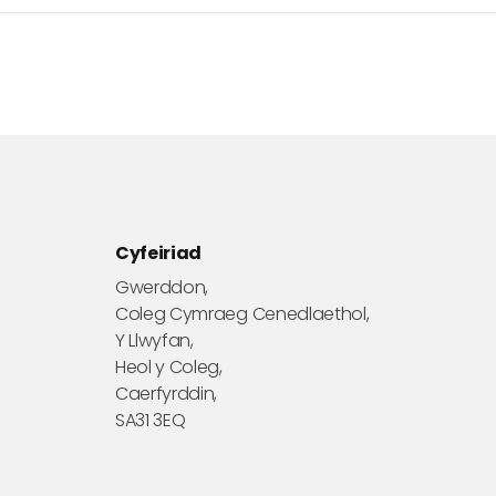
Cyfeiriad
Gwerddon,
Coleg Cymraeg Cenedlaethol,
Y Llwyfan,
Heol y Coleg,
Caerfyrddin,
SA31 3EQ