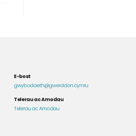
E-bost
gwybodaeth@gwerddon.cymru
Telerau ac Amodau
Telerau ac Amodau