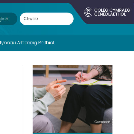
lish
ifynnau Arbennig Rhithiol