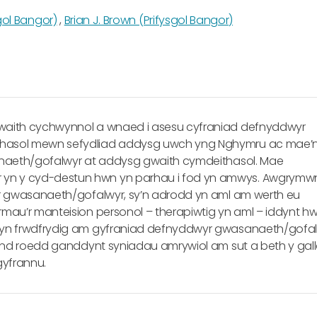
gol Bangor)
,
Brian J. Brown (Prifysgol Bangor)
waith cychwynnol a wnaed i asesu cyfraniad defnyddwyr
hasol mewn sefydliad addysg uwch yng Nghymru ac mae’
anaeth/gofalwyr at addysg gwaith cymdeithasol. Mae
n y cyd-destun hwn yn parhau i fod yn amwys. Awgrymw
r gwasanaeth/gofalwyr, sy’n adrodd yn aml am werth eu
mau’r manteision personol – therapiwtig yn aml – iddynt h
 yn frwdfrydig am gyfraniad defnyddwyr gwasanaeth/gofa
ond roedd ganddynt syniadau amrywiol am sut a beth y gall
gyfrannu.