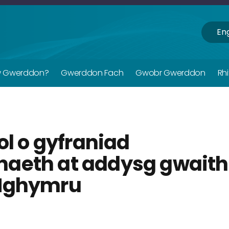
Eng
w Gwerddon?
Gwerddon Fach
Gwobr Gwerddon
Rh
ol o gyfraniad
aeth at addysg gwaith
 Nghymru