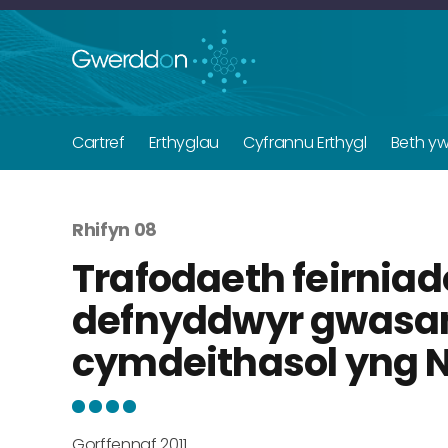
Cartref
Erthyglau
Cyfrannu Erthygl
Beth y
Rhifyn 08
Trafodaeth feirniad
defnyddwyr gwasan
cymdeithasol yng
Gorffennaf 2011