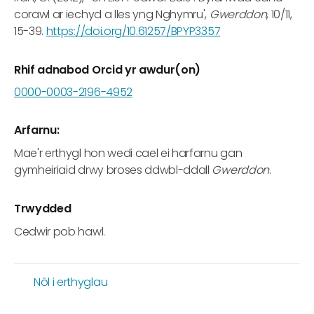
corawl ar iechyd a lles yng Nghymru',
Gwerddon
, 10/11,
15-39.
https://doi.org/10.61257/BPYP3357
Rhif adnabod Orcid yr awdur(on)
0000-0003-2196-4952
Arfarnu:
Mae'r erthygl hon wedi cael ei harfarnu gan
gymheiriaid drwy broses ddwbl-ddall
Gwerddon
.
Trwydded
Cedwir pob hawl.
Nôl i erthyglau