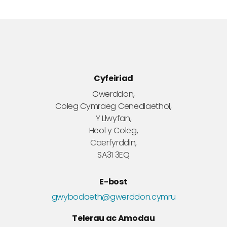
Cyfeiriad
Gwerddon,
Coleg Cymraeg Cenedlaethol,
Y Llwyfan,
Heol y Coleg,
Caerfyrddin,
SA31 3EQ
E-bost
gwybodaeth@gwerddon.cymru
Telerau ac Amodau