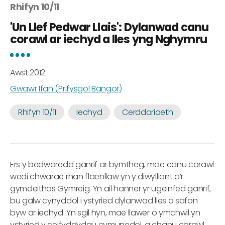
Rhifyn 10/11
'Un Llef Pedwar Llais': Dylanwad canu
corawl ar iechyd a lles yng Nghymru
Awst 2012
Gwawr Ifan (Prifysgol Bangor)
Rhifyn 10/11
Iechyd
Cerddoriaeth
Ers y bedwaredd ganrif ar bymtheg, mae canu corawl
wedi chwarae rhan flaenllaw yn y diwylliant a’r
gymdeithas Gymreig. Yn ail hanner yr ugeinfed ganrif,
bu galw cynyddol i ystyried dylanwad lles a safon
byw ar iechyd. Yn sgil hyn, mae llawer o ymchwil yn
ystyried y celfyddydau cymunedol, a chanu corawl