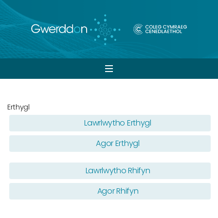
Open
navigation
Erthygl
Lawrlwytho Erthygl
Agor Erthygl
Lawrlwytho Rhifyn
Agor Rhifyn