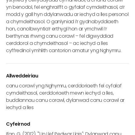
yn benodol, fel enghraifft o gyfalaf cymdeithasol, a’r
modd y gall hyn ddylanwadu ar iechyd a lles personol
a chymdeithasol. O ganlyniad i’r gydnabyddiaeth
hon, canolbwyntia’r erthygl hon ar ymchwil i’r
berthynas rhwng canu corawl – fel digwyddiad
cerddorol a chymdeithasol – ac iechyd a lles
cyffredinol ymhlith cantorion amatur yng Nghymru.
Allweddeiriau
canu corawl yng Nghymru, cerddoriaeth fel cyfalaf
cymdeithasol, cerddoriaeth mewn iechyd a lles,
buddiannau canu corawl, dylanwad canu corawl ar
iechyd a lles
Cyfeirnod
Ifan, G. (2012), '"Un Llef Pedwar Llais": Dylanwad canu