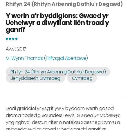
Rhifyn 24 (Rhifyn Arbennig Dathlu'r Degawd)
Y werin a’r byddigions: Gwaed yr
Uchelwyr a diwylliant llên troad y
ganrif
Awst 2017
M. Wynn Thomas (Prifysgol Abertawe)
Rhifyn 24 (Rhifyn Arbennig Dathlu'r Degawd)
Llenyddiaeth Gymraeg
Cymraeg
Dadl greiddiol yr ysgrif yw y byddai’n werth gosod
drama nodedig Saunders Lewis,
Gwaed yr Uchelwyr
,
yng nghyd-destun nifer o nofelau Saesneg Cymru a
gyhoeddwyd ar droad y bedwaredd ganrif ar