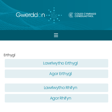
Open
navigation
Erthygl
Lawrlwytho Erthygl
Agor Erthygl
Lawrlwytho Rhifyn
Agor Rhifyn