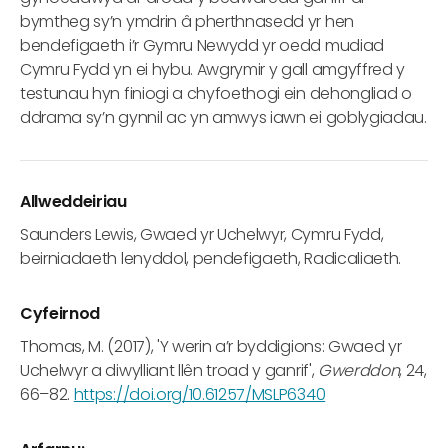
bymtheg sy’n ymdrin â pherthnasedd yr hen
bendefigaeth i’r Gymru Newydd yr oedd mudiad
Cymru Fydd yn ei hybu. Awgrymir y gall amgyffred y
testunau hyn finiogi a chyfoethogi ein dehongliad o
ddrama sy’n gynnil ac yn amwys iawn ei goblygiadau.
Allweddeiriau
Saunders Lewis, Gwaed yr Uchelwyr, Cymru Fydd,
beirniadaeth lenyddol, pendefigaeth, Radicaliaeth.
Cyfeirnod
Thomas, M. (2017), 'Y werin a’r byddigions: Gwaed yr
Uchelwyr a diwylliant llên troad y ganrif',
Gwerddon
, 24,
66–82.
https://doi.org/10.61257/MSLP6340