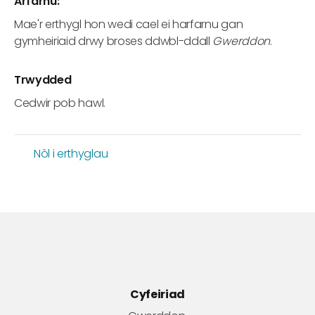
Arfarnu:
Mae'r erthygl hon wedi cael ei harfarnu gan
gymheiriaid drwy broses ddwbl-ddall
Gwerddon
.
Trwydded
Cedwir pob hawl.
Nôl i erthyglau
Cyfeiriad