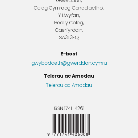
Gwerddon,
Coleg Cymraeg Cenedlaethol,
Y Llwyfan,
Heol y Coleg,
Caerfyrddin,
SA31 3EQ
E-bost
gwybodaeth@gwerddon.cymru
Telerau ac Amodau
Telerau ac Amodau
ISSN 1741-4261